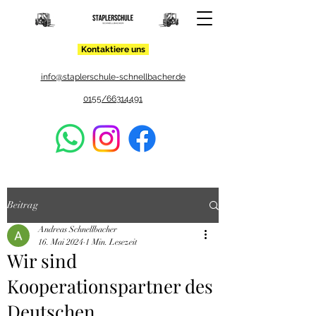
Kontaktiere uns
info@staplerschule-schnellbacher.de
0155/66314491
Beitrag
Andreas Schnellbacher
16. Mai 2024
1 Min. Lesezeit
Wir sind
Kooperationspartner des
Deutschen