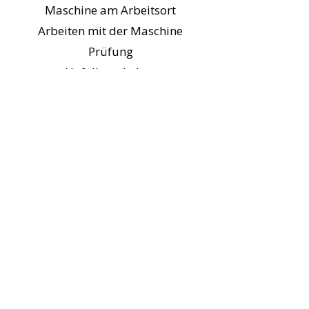
Maschine am Arbeitsort
Arbeiten mit der Maschine
Prüfung
Unfallgeschehen
Sondereinsätze
Abschluss
Nach erfolgreicher
Abschlussprüfung erhalten Sie
einen Bedienerausweis für
Hubarbeitsbühnen,
welcher
deutschlandweit gültig ist.
Der Hubarbeitsbühnenschein ist
überbetrieblich einsetzbar.