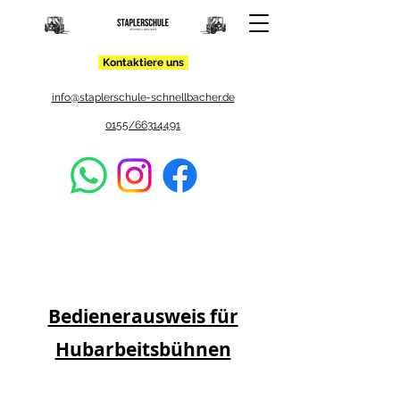
Kontaktiere uns
info@staplerschule-schnellbacher.de
0155/66314491
Bedienerausweis für
Hubarbeitsbühnen